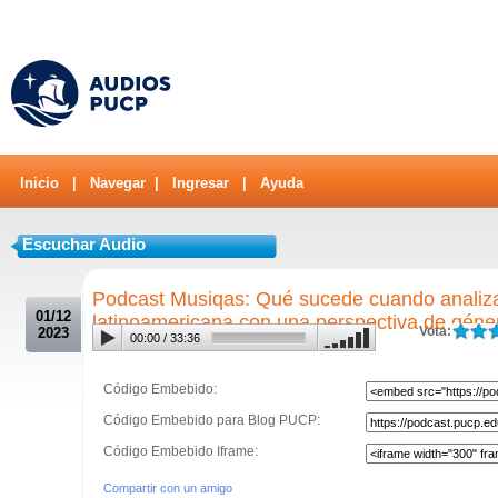
Inicio
|
Navegar
|
Ingresar
|
Ayuda
Escuchar Audio
.
Podcast Musiqas: Qué sucede cuando analizam
01/12
latinoamericana con una perspectiva de géne
Vota:
2023
00:00
/
33:36
Código Embebido:
Código Embebido para Blog PUCP:
Código Embebido Iframe:
Compartir con un amigo