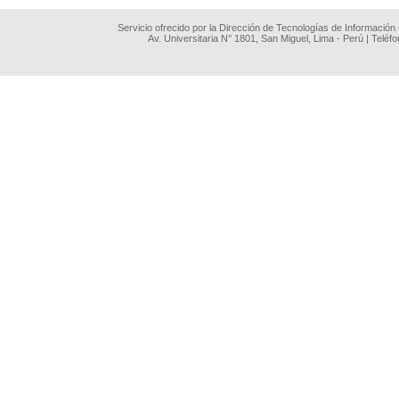
Servicio ofrecido por la Dirección de Tecnologías de Información
Av. Universitaria N° 1801, San Miguel, Lima - Perú | Teléf